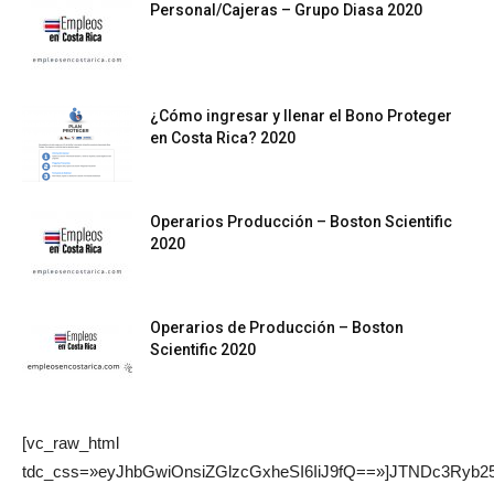
Personal/Cajeras – Grupo Diasa 2020
¿Cómo ingresar y llenar el Bono Proteger
en Costa Rica? 2020
Operarios Producción – Boston Scientific
2020
Operarios de Producción – Boston
Scientific 2020
[vc_raw_html
tdc_css=»eyJhbGwiOnsiZGlzcGxheSI6IiJ9fQ==»]JTNDc