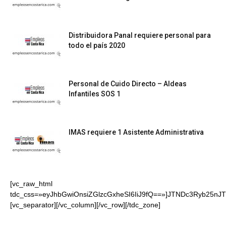
Distribuidora Panal requiere personal para
todo el país 2020
Personal de Cuido Directo – Aldeas
Infantiles SOS 1
IMAS requiere 1 Asistente Administrativa
[vc_raw_html
tdc_css=»eyJhbGwiOnsiZGlzcGxheSI6IiJ9fQ==»]JTNDc3Ryb
[vc_separator][/vc_column][/vc_row][/tdc_zone]