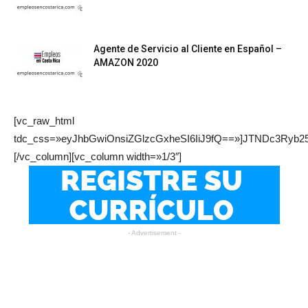
Agente de Servicio al Cliente en Español –
AMAZON 2020
[vc_raw_html
tdc_css=»eyJhbGwiOnsiZGlzcGxheSI6IiJ9fQ==»]JTNDc
[/vc_column][vc_column width=»1/3″]
- Advertisement -