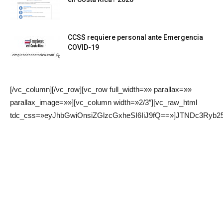
CCSS requiere personal ante Emergencia
COVID-19
[/vc_column][/vc_row][vc_row full_width=»» parallax=»»
parallax_image=»»][vc_column width=»2/3″][vc_raw_html
tdc_css=»eyJhbGwiOnsiZGlzcGxheSI6IiJ9fQ==»]JTNDc