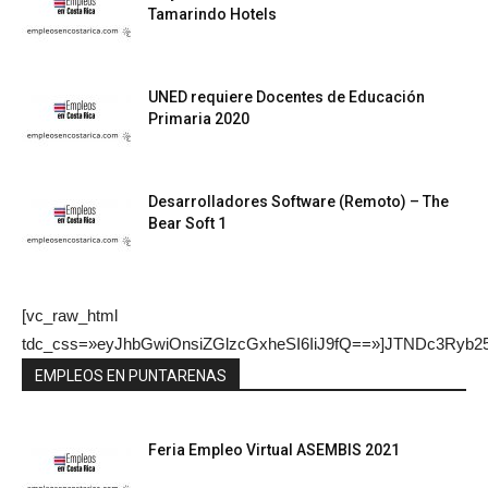
Tamarindo Hotels
UNED requiere Docentes de Educación
Primaria 2020
Desarrolladores Software (Remoto) – The
Bear Soft 1
[vc_raw_html
tdc_css=»eyJhbGwiOnsiZGlzcGxheSI6IiJ9fQ==»]JTNDc
EMPLEOS EN PUNTARENAS
Feria Empleo Virtual ASEMBIS 2021