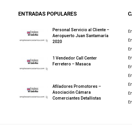
ENTRADAS POPULARES
C
Personal Servicio al Cliente –
E
Aeropuerto Juan Santamaría
E
2020
E
Em
1 Vendedor Call Center
Ferretero – Masaca
E
E
E
Afiladores Promotores –
Asociación Cámara
E
Comerciantes Detallistas
E