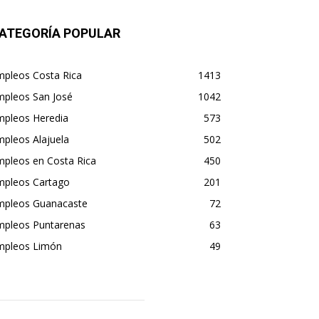
ATEGORÍA POPULAR
mpleos Costa Rica
1413
mpleos San José
1042
mpleos Heredia
573
pleos Alajuela
502
mpleos en Costa Rica
450
mpleos Cartago
201
mpleos Guanacaste
72
mpleos Puntarenas
63
mpleos Limón
49